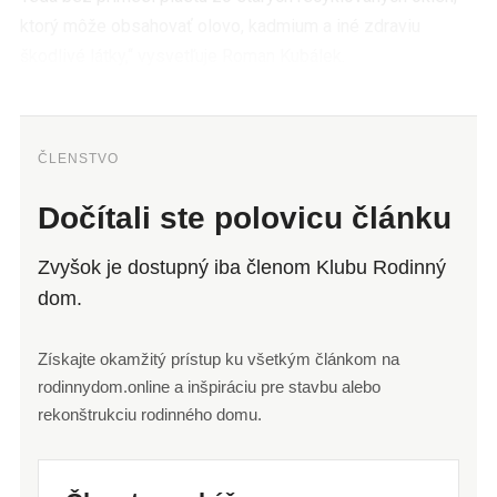
ktorý môže obsahovať olovo, kadmium a iné zdraviu
škodlivé látky,“ vysvetľuje Roman Kubálek.
ČLENSTVO
Dočítali ste polovicu článku
Zvyšok je dostupný iba členom Klubu Rodinný
dom.
Získajte okamžitý prístup ku všetkým článkom na
rodinnydom.online a inšpiráciu pre stavbu alebo
rekonštrukciu rodinného domu.