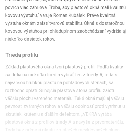
povrch viac zahrieva. Treba, aby plastové okná mali kvalitnú
kovovú výstuhu,“ varuje Roman Kubálek. Práve kvalitná
výstuha oknám zaistí tvarovú stabilitu. Okná s dostatočnou
kovovou výstuhou pri ohľaduplnom zaobchádzaní vydržia aj
niekoľko desiatok rokov.
Trieda profilu
Základ plastového okna tvorí plastový profil. Podľa kvality
sa delia na niekoľko tried a vybrať ten z triedy A, teda s
najväčšou hrúbkou plastu na pohľadových stenách, sa
rozhodne oplatí. Silnejšia plastová stena profilu zaistí
väčšiu plochu vareného materiálu. Také okná majú aj väčšiu
pevnosť zváraných rohov a väčšiu odolnosť proti vytrhnutiu
skrutiek, krúteniu a ďalším defektom. „VEKRA vyrába
plastové okná z profilov triedy A a navyše z prvomateriálu.
Teda bez prímesi plastu zo starých recyklovaných okien,