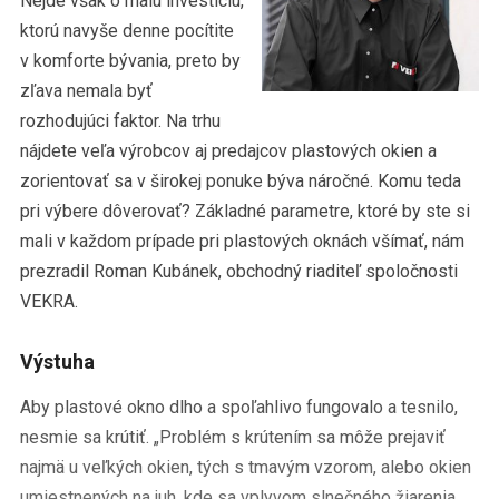
Nejde však o malú investíciu,
ktorú navyše denne pocítite
v komforte bývania, preto by
zľava nemala byť
rozhodujúci faktor. Na trhu
nájdete veľa výrobcov aj predajcov plastových okien a
zorientovať sa v širokej ponuke býva náročné. Komu teda
pri výbere dôverovať? Základné parametre, ktoré by ste si
mali v každom prípade pri plastových oknách všímať, nám
prezradil Roman Kubánek, obchodný riaditeľ spoločnosti
VEKRA.
Výstuha
Aby plastové okno dlho a spoľahlivo fungovalo a tesnilo,
nesmie sa krútiť. „Problém s krútením sa môže prejaviť
najmä u veľkých okien, tých s tmavým vzorom, alebo okien
umiestnených na juh, kde sa vplyvom slnečného žiarenia