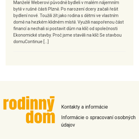
Manželé Weberovi původně bydleli v malém nájemním
bytě v rušné části Plzně. Po narození dcery začali řešit
bydlení nové. Toužili žít jako rodina s dětmi ve vlastním
domě na hezkém klidném místě. Využili naspořenou část
financí a nechali si postavit dům na klíč od společnosti
Ekonomické stavby. Proč jsme stavěli na klíč Se stavbou
domuContinue […]
Kontakty a informácie
Informácie o spracovaní osobných
údajov