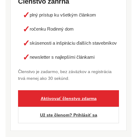
Členstvo zahŕňa
✓
plný prístup ku všetkým článkom
✓
ročenku Rodinný dom
✓
skúsenosti a inšpiráciu ďalších stavebníkov
✓
newsletter s najlepšími článkami
Členstvo je zadarmo, bez záväzkov a registrácia
trvá menej ako 30 sekúnd.
Aktivovať členstvo zdarma
Už ste členom? Prihlásiť sa