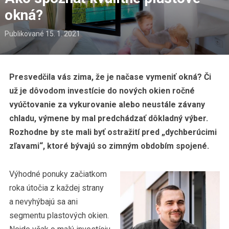
okná?
Publikované
15. 1. 2021
Presvedčila vás zima, že je načase vymeniť okná? Či
už je dôvodom investície do nových okien ročné
vyúčtovanie za vykurovanie alebo neustále závany
chladu, výmene by mal predchádzať dôkladný výber.
Rozhodne by ste mali byť ostražití pred „dychberúcimi
zľavami“, ktoré bývajú so zimným obdobím spojené.
Výhodné ponuky začiatkom
roka útočia z každej strany
a nevyhýbajú sa ani
segmentu plastových okien.