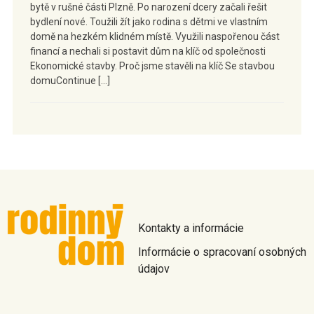
bytě v rušné části Plzně. Po narození dcery začali řešit
bydlení nové. Toužili žít jako rodina s dětmi ve vlastním
domě na hezkém klidném místě. Využili naspořenou část
financí a nechali si postavit dům na klíč od společnosti
Ekonomické stavby. Proč jsme stavěli na klíč Se stavbou
domuContinue […]
Kontakty a informácie
Informácie o spracovaní osobných
údajov