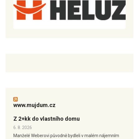
www.mujdum.cz
Z 2+kk do vlastního domu
6. 8. 2026
Manželé Weberovi původně bydleli v malém nájemním