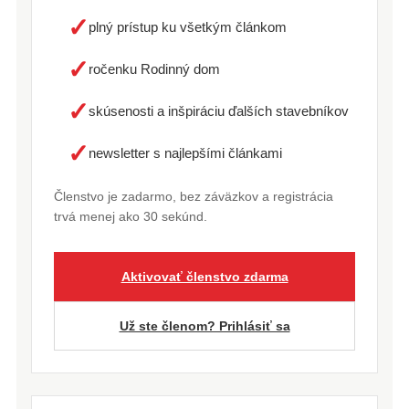
✓
plný prístup ku všetkým článkom
✓
ročenku Rodinný dom
✓
skúsenosti a inšpiráciu ďalších stavebníkov
✓
newsletter s najlepšími článkami
Členstvo je zadarmo, bez záväzkov a registrácia
trvá menej ako 30 sekúnd.
Aktivovať členstvo zdarma
Už ste členom? Prihlásiť sa