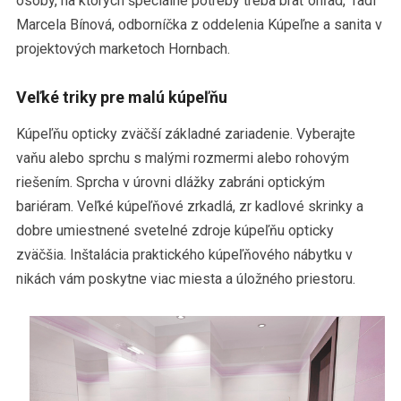
osoby, na ktorých špeciálne potreby treba brať ohľad,“ radí
Marcela Bínová, odborníčka z oddelenia Kúpeľne a sanita v
projektových marketoch Hornbach.
Veľké triky pre malú kúpeľňu
Kúpeľňu opticky zväčší základné zariadenie. Vyberajte
vaňu alebo sprchu s malými rozmermi alebo rohovým
riešením. Sprcha v úrovni dlážky zabráni optickým
bariéram. Veľké kúpeľňové zrkadlá, zr kadlové skrinky a
dobre umiestnené svetelné zdroje kúpeľňu opticky
zväčšia. Inštalácia praktického kúpeľňového nábytku v
nikách vám poskytne viac miesta a úložného priestoru.