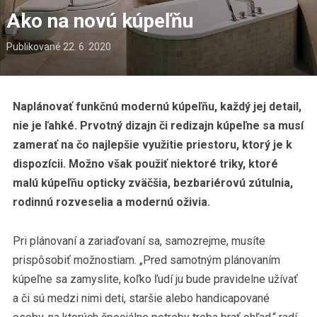
Ako na novú kúpeľňu
Publikované
22. 6. 2020
Naplánovať funkčnú modernú kúpeľňu, každý jej detail,
nie je ľahké. Prvotný dizajn či redizajn kúpeľne sa musí
zamerať na čo najlepšie využitie priestoru, ktorý je k
dispozícii. Možno však použiť niektoré triky, ktoré
malú kúpeľňu opticky zväčšia, bezbariérovú zútulnia,
rodinnú rozveselia a modernú oživia.
Pri plánovaní a zariaďovaní sa, samozrejme, musíte
prispôsobiť možnostiam. „Pred samotným plánovaním
kúpeľne sa zamyslite, koľko ľudí ju bude pravidelne užívať
a či sú medzi nimi deti, staršie alebo handicapované