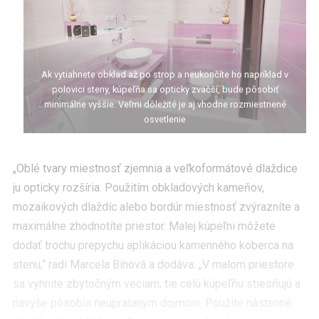
Ak vytiahnete obklad až po strop a neukončíte ho napríklad v
polovici steny, kúpeľňa sa opticky zväčší, bude pôsobiť
minimálne vyššie. Veľmi dôležité je aj vhodne rozmiestnené
osvetlenie
„Oblé tvary miestnosť zjemnia a veľkoformátové dlaždice
ju opticky rozšíria. Použitím obkladových kameňov,
mozaikových dlaždíc alebo bordúr miestnosť zvýrazníte a
maximálne zhodnotíte priestor. Malej kúpeľni môžete
dodať trochu prepychu aplikáciou kamenného koberca na
stenu,“ radí Marcela Bínová a dodáva: „V malom priestore
sa vyhnite zbytočným veciam, tie celú kúpeľňu stiesňujú a
navyše pôsobia neuprataným dojmom. Použite nástenné