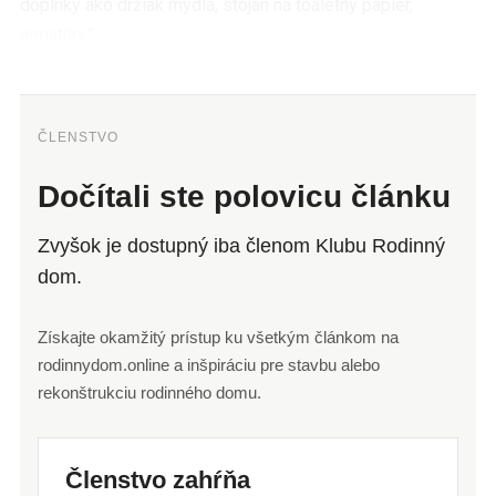
doplnky ako držiak mydla, stojan na toaletný papier,
armatúry.“
ČLENSTVO
Dočítali ste polovicu článku
Zvyšok je dostupný iba členom Klubu Rodinný
dom.
Získajte okamžitý prístup ku všetkým článkom na
rodinnydom.online a inšpiráciu pre stavbu alebo
rekonštrukciu rodinného domu.
Členstvo zahŕňa