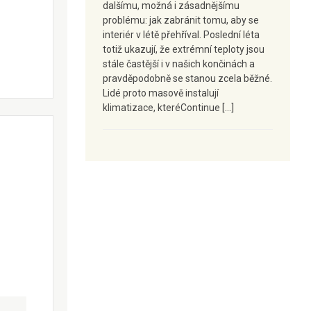
dalšímu, možná i zásadnějšímu
problému: jak zabránit tomu, aby se
interiér v létě přehříval. Poslední léta
totiž ukazují, že extrémní teploty jsou
stále častější i v našich končinách a
pravděpodobně se stanou zcela běžné.
Lidé proto masově instalují
klimatizace, kteréContinue […]