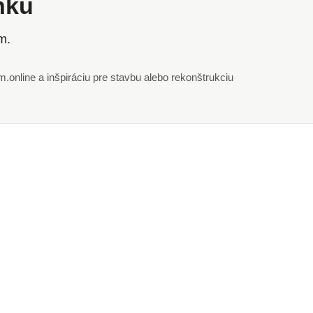
ánku
m.
online a inšpiráciu pre stavbu alebo rekonštrukciu