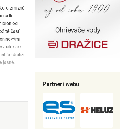
skoro zmiznú
meradle
 nielen od
ožité časť
leninovými
rovnako ako
iaľ čo druhá
e jasné,
Partneri webu