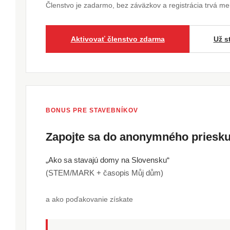
Členstvo je zadarmo, bez záväzkov a registrácia trvá m
Aktivovať členstvo zdarma
Už s
BONUS PRE STAVEBNÍKOV
Zapojte sa do anonymného pries
„Ako sa stavajú domy na Slovensku“
(STEM/MARK + časopis Můj dům)
a ako poďakovanie získate