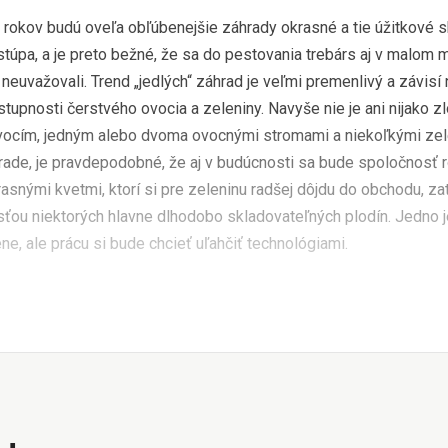
ok rokov budú oveľa obľúbenejšie záhrady okrasné a tie úžitkové 
stúpa, a je preto bežné, že sa do pestovania trebárs aj v malom 
i neuvažovali. Trend „jedlých“ záhrad je veľmi premenlivý a závisí
stupnosti čerstvého ovocia a zeleniny. Navyše nie je ani nijako zl
ovocím, jedným alebo dvoma ovocnými stromami a niekoľkými ze
hrade, je pravdepodobné, že aj v budúcnosti sa bude spoločnosť 
snými kvetmi, ktorí si pre zeleninu radšej dôjdu do obchodu, zat
ou niektorých hlavne dlhodobo skladovateľných plodín. Jedno j
e, ale prácu si bude chcieť uľahčiť technológiami.