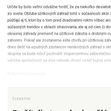
Určite by bolo veľmi odvážne tvrdiť, že za niekoľko desiat
zo sveta. Obľuba úžitkových záhrad totiž v súčasnosti skôr 
púšťajú aj tí, ktorí by o tom pred dvadsiatimi rokmi vôbec an
súčasných trendov v oblasti stravovania, ale aj od cien či do
okrasnej záhrady premeniť na úžitkové zákutia s drobným 
záhonmi. Pokiaľ ale zostaneme ešte chvíľu pri úžitkovej zá
dnes deliť na urputných zástancov nenáročných záhrad s okra
skupina sa bude môcť pochváliť stopercentnou sebestačnosť
väčšina spoločnosti sa síce nebude chcieť vzdať bujnej zelen
Robotickí pomocníci
ČLENSTVO