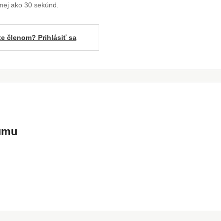
enej ako 30 sekúnd.
te členom? Prihlásiť sa
kumu