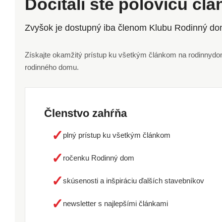
Dočítali ste polovicu čl
Zvyšok je dostupný iba členom Klubu Rodinný do
Získajte okamžitý prístup ku všetkým článkom na rodinnydom.
rodinného domu.
Členstvo zahŕňa
✓
plný prístup ku všetkým článkom
✓
ročenku Rodinný dom
✓
skúsenosti a inšpiráciu ďalších stavebníkov
✓
newsletter s najlepšími článkami