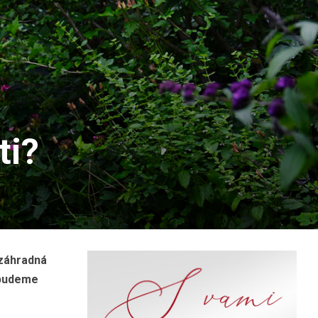
ti?
 záhradná
e budeme