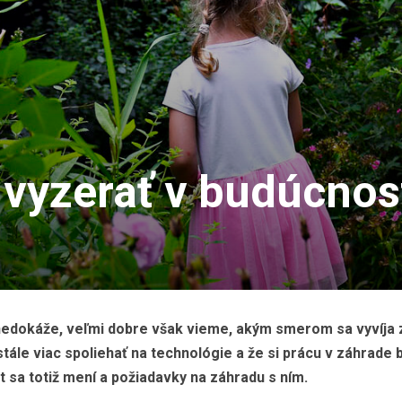
vyzerať v budúcnos
 nedokáže, veľmi dobre však vieme, akým smerom sa vyvíja
stále viac spoliehať na technológie a že si prácu v záhrad
vet sa totiž mení a požiadavky na záhradu s ním.