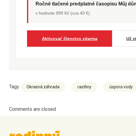
Ročné tlačené predplatné časopisu Můj d
v hodnote 999 Kč (cca 40 €)
Aktivovať členstvo zdarma
Už s
Tagy
Okrasná záhrada
rastliny
úspora vody
Comments are closed.