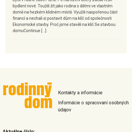
bydlení nové. Toužili žít jako rodina s dětmi ve vlastním
domě na hezkém klidném místě. Využili naspořenou část
financí a nechali si postavit dům na klíč od společnosti
Ekonomické stavby. Proč jsme stavěli na klíč Se stavbou
domuContinue […]
Kontakty a informácie
Informácie o spracovaní osobných
údajov
Aktuálne číslo: