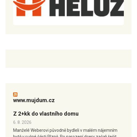
www.mujdum.cz
Z 2+kk do vlastního domu
6. 8. 2026
Manželé Weberovi původně bydleli v malém nájemním
bytě v rušné části Plzně. Po narození dcery začali řešit