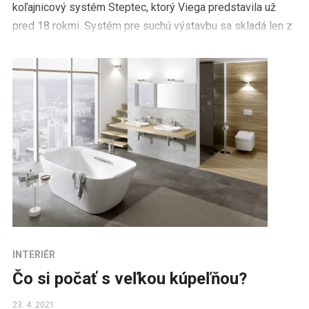
koľajnicový systém Steptec, ktorý Viega predstavila už
pred 18 rokmi. Systém pre suchú výstavbu sa skladá len z
dvoch hlavných prvkov – montážnych koľajníc […]
INTERIÉR
Čo si počať s veľkou kúpeľňou?
23. 4. 2021