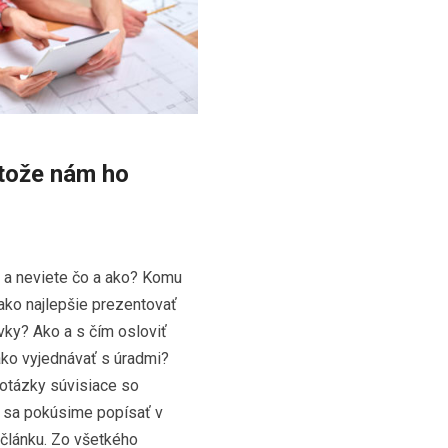
tože nám ho
, a neviete čo a ako? Komu
ako najlepšie prezentovať
vky? Ako a s čím osloviť
ako vyjednávať s úradmi?
 otázky súvisiace so
 sa pokúsime popísať v
článku. Zo všetkého