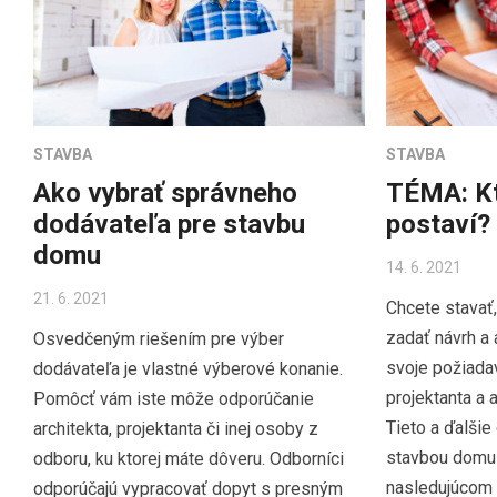
STAVBA
STAVBA
Ako vybrať správneho
TÉMA: K
dodávateľa pre stavbu
postaví?
domu
14. 6. 2021
21. 6. 2021
Chcete stavať
zadať návrh a 
Osvedčeným riešením pre výber
svoje požiada
dodávateľa je vlastné výberové konanie.
projektanta a 
Pomôcť vám iste môže odporúčanie
Tieto a ďalšie
architekta, projektanta či inej osoby z
stavbou domu
odboru, ku ktorej máte dôveru. Odborníci
nasledujúcom 
odporúčajú vypracovať dopyt s presným