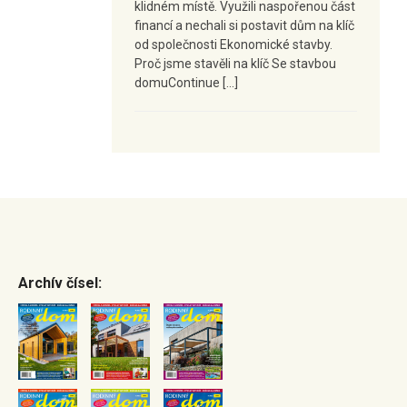
klidném místě. Využili naspořenou část
financí a nechali si postavit dům na klíč
od společnosti Ekonomické stavby.
Proč jsme stavěli na klíč Se stavbou
domuContinue […]
Archív čísel: