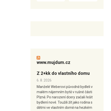
www.mujdum.cz
Z 2+kk do vlastního domu
6. 8. 2026
Manželé Weberovi původně bydleli v
malém nájemním bytě v rušné části
Plzně. Po narození dcery začali řešit
bydlení nové. Toužili žít jako rodina s
dětmi ve vlastním domě na hezkém