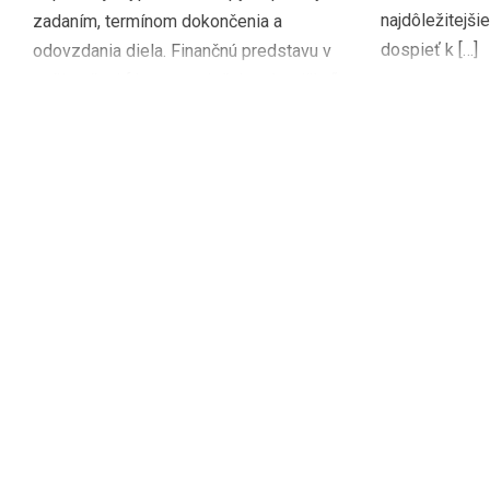
najdôležitejšie
zadaním, termínom dokončenia a
dospieť k […]
odovzdania diela. Finančnú predstavu v
počiatočnej fáze nezmieňujte, „loptičku“
nechajte na polovici ihriska dodávateľa.
Ostatne, […]