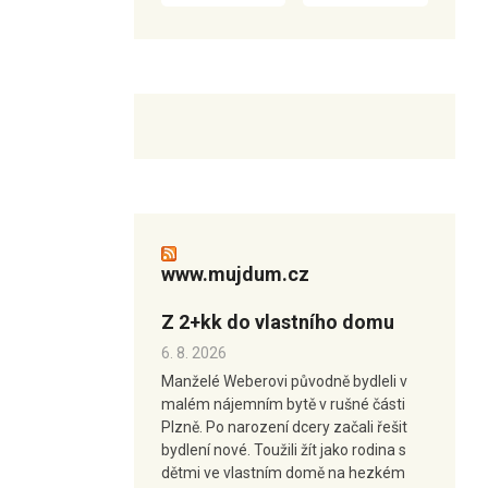
www.mujdum.cz
Z 2+kk do vlastního domu
6. 8. 2026
Manželé Weberovi původně bydleli v
malém nájemním bytě v rušné části
Plzně. Po narození dcery začali řešit
bydlení nové. Toužili žít jako rodina s
dětmi ve vlastním domě na hezkém