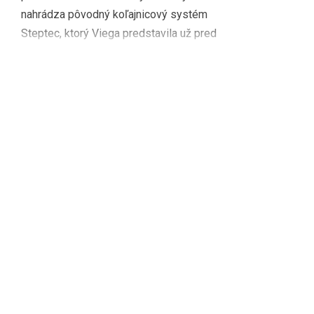
nahrádza pôvodný koľajnicový systém
Steptec, ktorý Viega predstavila už pred
18 rokmi. Systém pre suchú výstavbu sa
skladá len z dvoch hlavných prvkov –
montážnych koľajníc […]