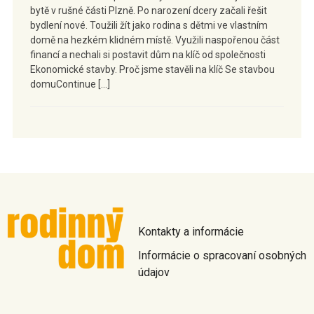
bytě v rušné části Plzně. Po narození dcery začali řešit
bydlení nové. Toužili žít jako rodina s dětmi ve vlastním
domě na hezkém klidném místě. Využili naspořenou část
financí a nechali si postavit dům na klíč od společnosti
Ekonomické stavby. Proč jsme stavěli na klíč Se stavbou
domuContinue […]
Kontakty a informácie
Informácie o spracovaní osobných
údajov