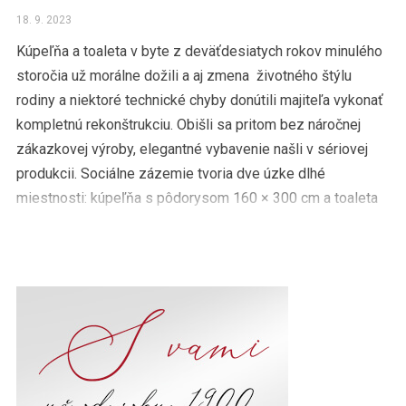
18. 9. 2023
Kúpeľňa a toaleta v byte z deväťdesiatych rokov minulého
storočia už morálne dožili a aj zmena životného štýlu
rodiny a niektoré technické chyby donútili majiteľa vykonať
kompletnú rekonštrukciu. Obišli sa pritom bez náročnej
zákazkovej výroby, elegantné vybavenie našli v sériovej
produkcii. Sociálne zázemie tvoria dve úzke dlhé
miestnosti: kúpeľňa s pôdorysom 160 × 300 cm a toaleta
140 […]