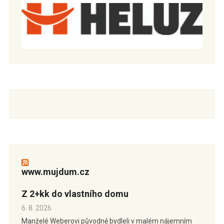
www.mujdum.cz
Z 2+kk do vlastního domu
6. 8. 2026
Manželé Weberovi původně bydleli v malém nájemním