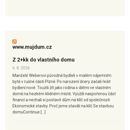
www.mujdum.cz
Z 2+kk do vlastního domu
6. 8. 2026
Manželé Weberovi původně bydleli v malém nájemním
bytě v rušné části Plzně. Po narození dcery začali řešit
bydlení nové. Toužili žít jako rodina s dětmi ve vlastním
domě na hezkém klidném místě. Využili naspořenou část
financí a nechali si postavit dům na klíč od společnosti
Ekonomické stavby. Proč jsme stavěli na klíč Se stavbou
domuContinue […]