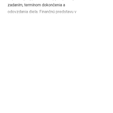
zadaním, termínom dokončenia a
odovzdania diela. Finančnú predstavu v
počiatočnej fáze nezmieňujte, „loptičku“
nechajte na polovici ihriska dodávateľa.
Ostatne, […]