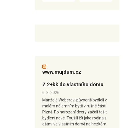
www.mujdum.cz
Z 2+kk do vlastního domu
6. 8. 2026
Manželé Weberovi původně bydleli v
malém nájemním bytě v rušné části
Plzně. Po narození dcery začali řešit
bydlení nové. Toužili žít jako rodina s
dětmi ve vlastním domě na hezkém