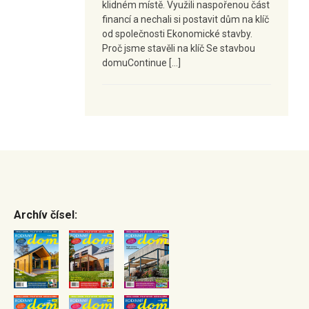
klidném místě. Využili naspořenou část
financí a nechali si postavit dům na klíč
od společnosti Ekonomické stavby.
Proč jsme stavěli na klíč Se stavbou
domuContinue […]
Archív čísel: