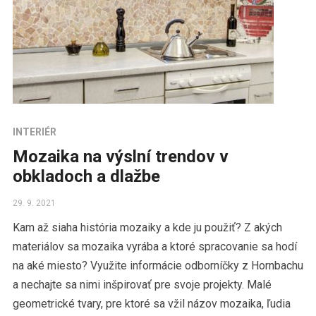
INTERIÉR
Mozaika na výslní trendov v
obkladoch a dlažbe
29. 9. 2021
Kam až siaha história mozaiky a kde ju použiť? Z akých
materiálov sa mozaika vyrába a ktoré spracovanie sa hodí
na aké miesto? Využite informácie odborníčky z Hornbachu
a nechajte sa nimi inšpirovať pre svoje projekty. Malé
geometrické tvary, pre ktoré sa vžil názov mozaika, ľudia