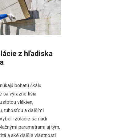
lácie z hľadiska
ia
núkajú bohatú škálu
é sa výrazne líšia
ustotou vlákien,
u, tuhosťou a ďalšími
Výber izolácie sa riadi
lačnými parametrami aj tým,
tá a aké ďalšie vlastnosti