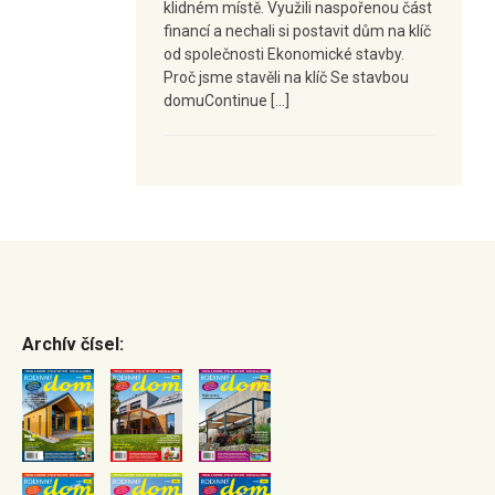
klidném místě. Využili naspořenou část
financí a nechali si postavit dům na klíč
od společnosti Ekonomické stavby.
Proč jsme stavěli na klíč Se stavbou
domuContinue […]
Archív čísel: