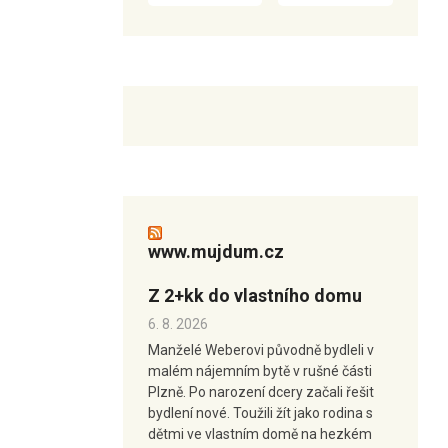
www.mujdum.cz
Z 2+kk do vlastního domu
6. 8. 2026
Manželé Weberovi původně bydleli v
malém nájemním bytě v rušné části
Plzně. Po narození dcery začali řešit
bydlení nové. Toužili žít jako rodina s
dětmi ve vlastním domě na hezkém