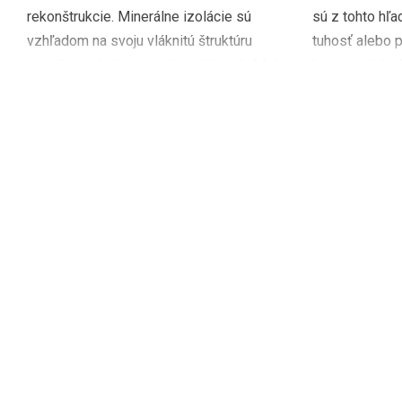
rekonštrukcie. Minerálne izolácie sú
sú z tohto hľa
vzhľadom na svoju vláknitú štruktúru
tuhosť alebo 
označované ako vata, vlna alebo plsť. Ich
lepenia alebo 
tepelnoizolačné […]
nájdete množs