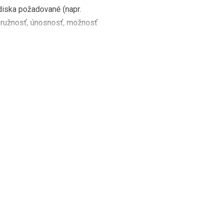
diska požadované (napr.
pružnosť, únosnosť, možnosť
kotvenia atď.). Na trhu
tvo univerzálnych […]