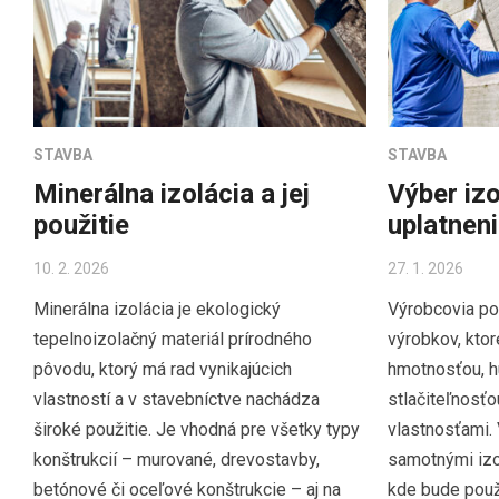
STAVBA
STAVBA
Minerálna izolácia a jej
Výber izo
použitie
uplatnen
10. 2. 2026
27. 1. 2026
Minerálna izolácia je ekologický
Výrobcovia po
tepelnoizolačný materiál prírodného
výrobkov, ktor
pôvodu, ktorý má rad vynikajúcich
hmotnosťou, h
vlastností a v stavebníctve nachádza
stlačiteľnosťo
široké použitie. Je vhodná pre všetky typy
vlastnosťami. 
konštrukcií – murované, drevostavby,
samotnými izo
betónové či oceľové konštrukcie – aj na
kde bude použi