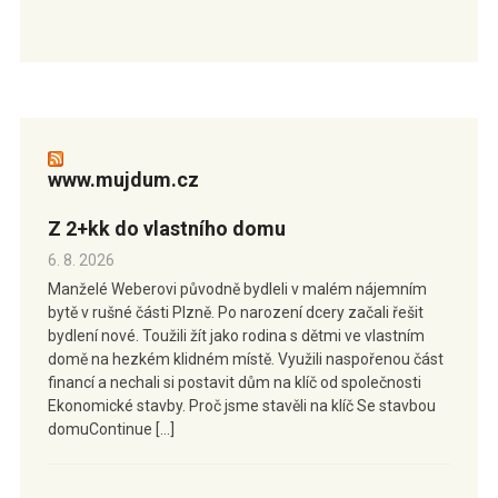
www.mujdum.cz
Z 2+kk do vlastního domu
6. 8. 2026
Manželé Weberovi původně bydleli v malém nájemním
bytě v rušné části Plzně. Po narození dcery začali řešit
bydlení nové. Toužili žít jako rodina s dětmi ve vlastním
domě na hezkém klidném místě. Využili naspořenou část
financí a nechali si postavit dům na klíč od společnosti
Ekonomické stavby. Proč jsme stavěli na klíč Se stavbou
domuContinue […]