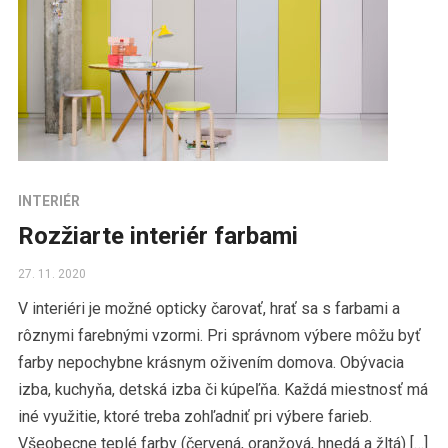
INTERIÉR
Rozžiarte interiér farbami
27. 11. 2020
V interiéri je možné opticky čarovať, hrať sa s farbami a
rôznymi farebnými vzormi. Pri správnom výbere môžu byť
farby nepochybne krásnym oživením domova. Obývacia
izba, kuchyňa, detská izba či kúpeľňa. Každá miestnosť má
iné využitie, ktoré treba zohľadniť pri výbere farieb.
Všeobecne teplé farby (červená, oranžová, hnedá a žltá) […]