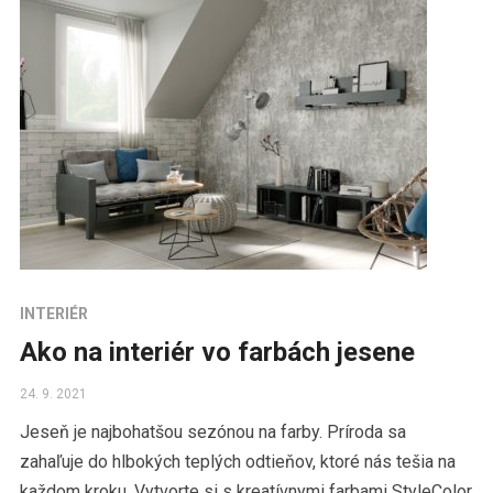
INTERIÉR
Ako na interiér vo farbách jesene
24. 9. 2021
Jeseň je najbohatšou sezónou na farby. Príroda sa
zahaľuje do hlbokých teplých odtieňov, ktoré nás tešia na
každom kroku. Vytvorte si s kreatívnymi farbami StyleColor