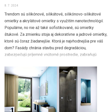
8. 7. 2024
Trendom sú silikónové, silikátové, silikónovo-silikátové
omietky a akrylátové omietky s využitím nanotechnológií.
Populárne, no nie až také sofistikované, sú omietky
štukové. Za zmienku stoja aj dekoratívne a jadrové omietky,
ktoré sú čoraz žiadanejšie. Ktorá je najvhodnejšia pre váš
dom? Fasády chránia stavbu pred degradáciou,
zabezpečujú príjemné vnútorné prostredie, zabraňujú
unikaniu tepla von vo […]