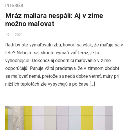
INTERIÉR
Mráz maliara nespáli: Aj v zime
možno maľovat
19. 1. 2021
Radi by ste vymaľovali izbu, hovorí sa však, že maľuje sa v
lete? Nebojte sa, skúste vymaľovať teraz, je to
výhodnejšie! Dokonca aj odborníci maľovanie v zime
odporúčajú! Panuje vžitá predstava, že v zimnom období
sa maľovať nemá, pretože sa nedá dobre vetrať, múry pri
nižších teplotách zle vysychajú a po čase […]