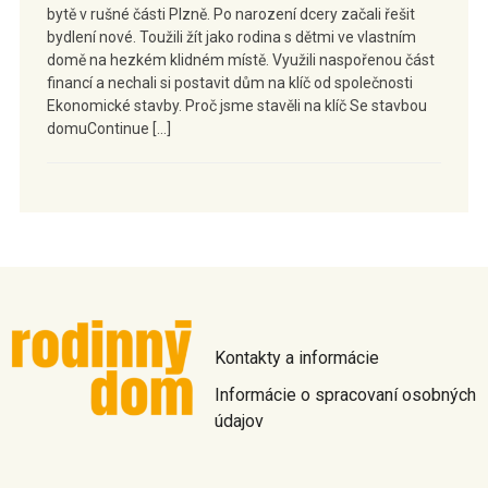
bytě v rušné části Plzně. Po narození dcery začali řešit
bydlení nové. Toužili žít jako rodina s dětmi ve vlastním
domě na hezkém klidném místě. Využili naspořenou část
financí a nechali si postavit dům na klíč od společnosti
Ekonomické stavby. Proč jsme stavěli na klíč Se stavbou
domuContinue […]
Kontakty a informácie
Informácie o spracovaní osobných
údajov