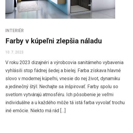
INTERIÉR
Farby v kúpeľni zlepšia náladu
10. 7. 2023
V roku 2023 dizajnéri a výrobcovia sanitárneho vybavenia
vyhlásili stop fádnej šedej a bielej. Farba získava hlavné
slovo v modernej kúpeľni, vnesie do nej život, dynamiku
a jedinečný štýl. Nechajte sa inšpirovať. Farby spolu so
svetlom vytvárajú atmosféru. Ich pôsobenie je veľmi
individuálne a u každého môže tá istá farba vyvolať trochu
iné emócie. Niekto má rád […]