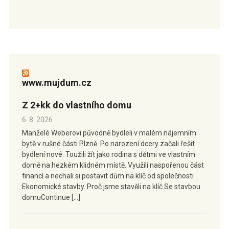
www.mujdum.cz
Z 2+kk do vlastního domu
6. 8. 2026
Manželé Weberovi původně bydleli v malém nájemním
bytě v rušné části Plzně. Po narození dcery začali řešit
bydlení nové. Toužili žít jako rodina s dětmi ve vlastním
domě na hezkém klidném místě. Využili naspořenou část
financí a nechali si postavit dům na klíč od společnosti
Ekonomické stavby. Proč jsme stavěli na klíč Se stavbou
domuContinue […]