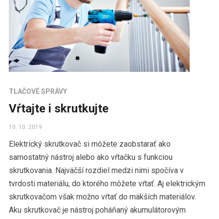
TLAČOVÉ SPRÁVY
Vŕtajte i skrutkujte
10. 10. 2019
Elektrický skrutkovač si môžete zaobstarať ako
samostatný nástroj alebo ako vŕtačku s funkciou
skrutkovania. Najväčší rozdiel medzi nimi spočíva v
tvrdosti materiálu, do ktorého môžete vŕtať. Aj elektrickým
skrutkovačom však možno vŕtať do mäkších materiálov.
Aku skrutkovač je nástroj poháňaný akumulátorovým