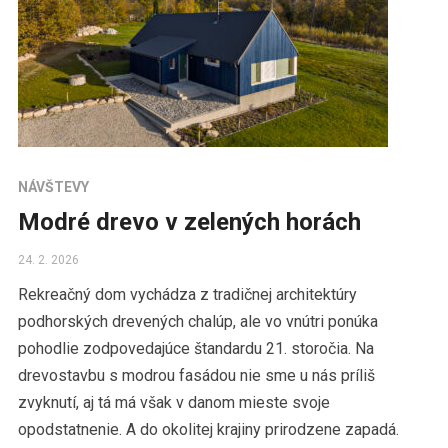
NÁVŠTEVY
Modré drevo v zelených horách
24. 2. 2026
Rekreačný dom vychádza z tradičnej architektúry
podhorských drevených chalúp, ale vo vnútri ponúka
pohodlie zodpovedajúce štandardu 21. storočia. Na
drevostavbu s modrou fasádou nie sme u nás príliš
zvyknutí, aj tá má však v danom mieste svoje
opodstatnenie. A do okolitej krajiny prirodzene zapadá.