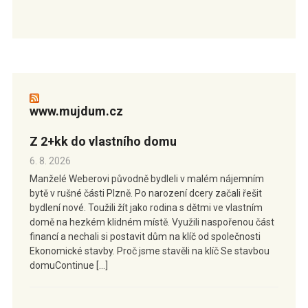
www.mujdum.cz
Z 2+kk do vlastního domu
6. 8. 2026
Manželé Weberovi původně bydleli v malém nájemním
bytě v rušné části Plzně. Po narození dcery začali řešit
bydlení nové. Toužili žít jako rodina s dětmi ve vlastním
domě na hezkém klidném místě. Využili naspořenou část
financí a nechali si postavit dům na klíč od společnosti
Ekonomické stavby. Proč jsme stavěli na klíč Se stavbou
domuContinue […]