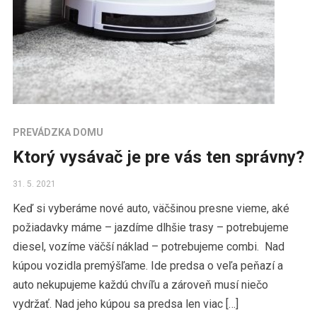
PREVÁDZKA DOMU
Ktorý vysávač je pre vás ten správny?
31. 5. 2021
Keď si vyberáme nové auto, väčšinou presne vieme, aké
požiadavky máme – jazdíme dlhšie trasy – potrebujeme
diesel, vozíme väčší náklad – potrebujeme combi. Nad
kúpou vozidla premýšľame. Ide predsa o veľa peňazí a
auto nekupujeme každú chvíľu a zároveň musí niečo
vydržať. Nad jeho kúpou sa predsa len viac […]