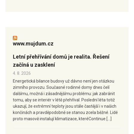
www.mujdum.cz
Letní přehřívání domů je realita. Řešení
začíná u zasklení
4. 8. 2026
Energetická bilance budovy už dávno není jen otázkou
zimního provozu. Současné rodinné domy dnes čelí
dalšímu, možná i zásadnějšímu problému: jak zabránit
tomu, aby se interiér v létě přehříval. Poslední léta totiž
ukazují, že extrémní teploty jsou stále častější i v našich
končinách a pravděpodobně se stanou zcela běžné. Lidé
proto masově instalují klimatizace, kteréContinue […]