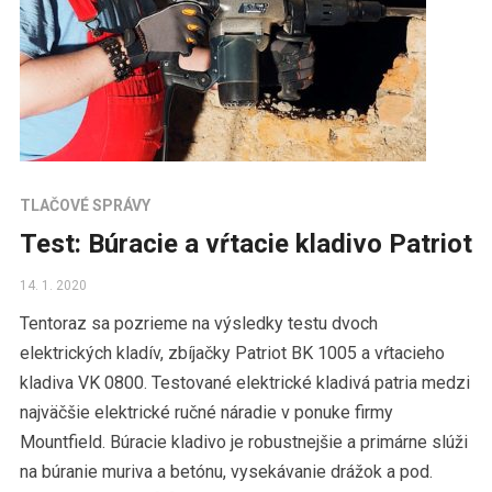
TLAČOVÉ SPRÁVY
Test: Búracie a vŕtacie kladivo Patriot
14. 1. 2020
Tentoraz sa pozrieme na výsledky testu dvoch
elektrických kladív, zbíjačky Patriot BK 1005 a vŕtacieho
kladiva VK 0800. Testované elektrické kladivá patria medzi
najväčšie elektrické ručné náradie v ponuke firmy
Mountfield. Búracie kladivo je robustnejšie a primárne slúži
na búranie muriva a betónu, vysekávanie drážok a pod.