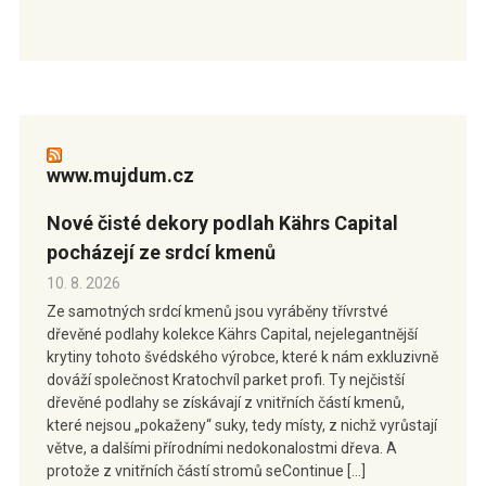
www.mujdum.cz
Nové čisté dekory podlah Kährs Capital
pocházejí ze srdcí kmenů
10. 8. 2026
Ze samotných srdcí kmenů jsou vyráběny třívrstvé
dřevěné podlahy kolekce Kährs Capital, nejelegantnější
krytiny tohoto švédského výrobce, které k nám exkluzivně
dováží společnost Kratochvíl parket profi. Ty nejčistší
dřevěné podlahy se získávají z vnitřních částí kmenů,
které nejsou „pokaženy“ suky, tedy místy, z nichž vyrůstají
větve, a dalšími přírodními nedokonalostmi dřeva. A
protože z vnitřních částí stromů seContinue […]