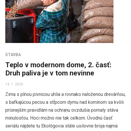
STAVBA
Teplo v modernom dome, 2. časť:
Druh paliva je v tom nevinne
13. 1. 2020
Zima s plnou pivnicou uhlia a rovnako naloženou drevárňou,
s bafkajúcou pecou a stĺpcom dymu nad komínom sa kvôli
prísnejším pravidlám na ochranu ovzdušia pomaly stáva
minulosťou. Hoci možno nie tak celkom. Úvodnú časť
seriálu nájdete tu Ekológovia stále usilovne broja najmä