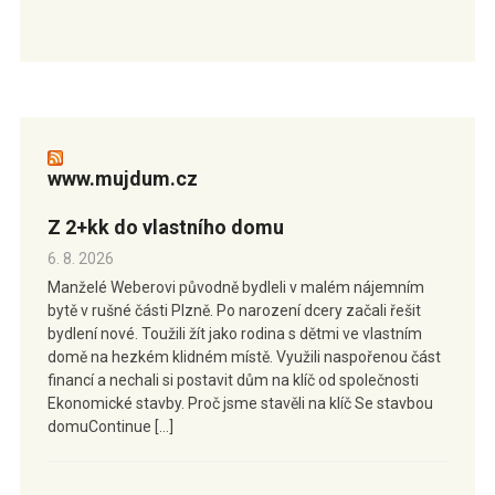
www.mujdum.cz
Z 2+kk do vlastního domu
6. 8. 2026
Manželé Weberovi původně bydleli v malém nájemním
bytě v rušné části Plzně. Po narození dcery začali řešit
bydlení nové. Toužili žít jako rodina s dětmi ve vlastním
domě na hezkém klidném místě. Využili naspořenou část
financí a nechali si postavit dům na klíč od společnosti
Ekonomické stavby. Proč jsme stavěli na klíč Se stavbou
domuContinue […]