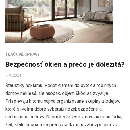
TLAČOVÉ SPRÁVY
Bezpečnosť okien a prečo je dôležitá?
5. 9. 2024
Štatistiky neklamú. Počet vlámaní do bytov a rodinných
domov neklesá, ale naopak, objem škôd sa zvyšuje.
Prispievajú k tomu najmä organizované skupiny zlodejov,
ktoré si veľmi dobre vyberajú nezabezpečené a
nechránené budovy. Napriek všetkým varovaniam sú ľudia,
žiaľ, stále neopatrní a predovšetkým nezabezpečení. Zo