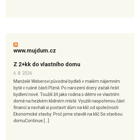
www.mujdum.cz
Z 2+kk do vlastního domu
6. 8. 2026
Manželé Weberovi původně bydleli v malém nájemním
bytě v rušné části Plzně. Po narození dcery začali řešit
bydlení nové. Toužili žít jako rodina s dětmi ve vlastním
domě na hezkém klidném místě. Využili naspořenou část
financí a nechali si postavit dům na klíč od společnosti
Ekonomické stavby. Proč jsme stavěli na klíč Se stavbou
domuContinue […]