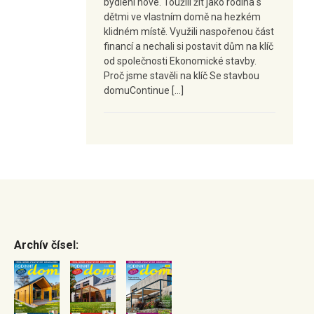
bydlení nové. Toužili žít jako rodina s
dětmi ve vlastním domě na hezkém
klidném místě. Využili naspořenou část
financí a nechali si postavit dům na klíč
od společnosti Ekonomické stavby.
Proč jsme stavěli na klíč Se stavbou
domuContinue […]
Archív čísel: