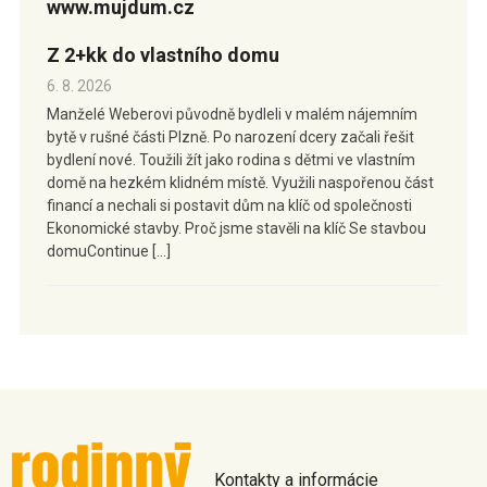
www.mujdum.cz
Z 2+kk do vlastního domu
6. 8. 2026
Manželé Weberovi původně bydleli v malém nájemním
bytě v rušné části Plzně. Po narození dcery začali řešit
bydlení nové. Toužili žít jako rodina s dětmi ve vlastním
domě na hezkém klidném místě. Využili naspořenou část
financí a nechali si postavit dům na klíč od společnosti
Ekonomické stavby. Proč jsme stavěli na klíč Se stavbou
domuContinue […]
Kontakty a informácie