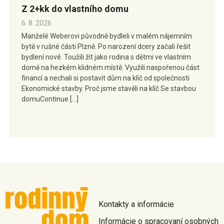
Z 2+kk do vlastního domu
6. 8. 2026
Manželé Weberovi původně bydleli v malém nájemním
bytě v rušné části Plzně. Po narození dcery začali řešit
bydlení nové. Toužili žít jako rodina s dětmi ve vlastním
domě na hezkém klidném místě. Využili naspořenou část
financí a nechali si postavit dům na klíč od společnosti
Ekonomické stavby. Proč jsme stavěli na klíč Se stavbou
domuContinue […]
Kontakty a informácie
Informácie o spracovaní osobných